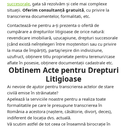
m
succesorale
, gata să rezolvăm și cele mai complexe
situații.
Oferim consultanță gratuită
, cu privire la
D
transcrierea documentelor, formalitati, etc.
o
Contactează-ne pentru a-ți prezenta o ofertă de
cumpărare a drepturilor litigioase de orice natură:
s
revendicare imobiliară, uzucapiune, drepturi succesorale
a
(când există neînțelegeri între moștenitori sau cu privire
la masa de împărțit), partaj/ieșire din indiviziune,
r
uzufruct, obținere titlu proprietate pentru terenuri/case
aflate în posesie, obținere documentații cadastrale etc.
e
Obtinem Acte pentru Drepturi
A
Litigioase
N
Ai nevoie de ajutor pentru transcrierea actelor de stare
civilă emise în străinatate?
R
Apelează la serviciile noastre pentru a realiza toate
P
formalitatile pe care le presupune transcrierea în
România a acestora (naștere, căsătorie, divorț, deces),
V
indiferent de locația dvs. actuală.
Vă scutim astfel de tot ceea ce înseamnă birocrație în