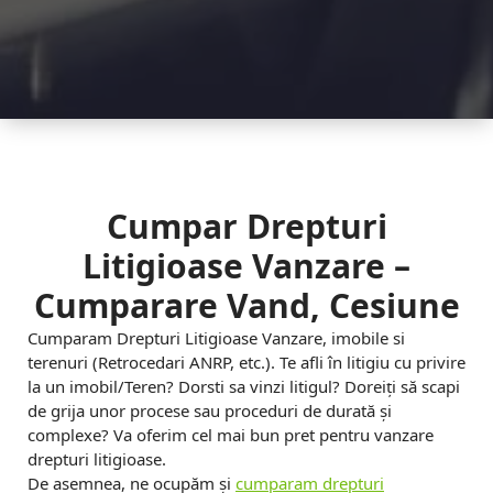
u
n
c
t
e
-
Cumpar Drepturi
C
Litigioase Vanzare –
u
Cumparare Vand, Cesiune
m
Cumparam Drepturi Litigioase Vanzare, imobile si
p
terenuri (Retrocedari ANRP, etc.). Te afli în litigiu cu privire
a
la un imobil/Teren? Dorsti sa vinzi litigul? Doreiți să scapi
de grija unor procese sau proceduri de durată și
r
complexe? Va oferim cel mai bun pret pentru vanzare
drepturi litigioase.
a
De asemnea, ne ocupăm și
cumparam drepturi