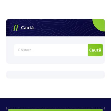
Caută
Caută
după: