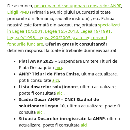
De asemnea,
ne ocupam de soluționarea dosarelor ANRP
,
Litigii PMB
(Primaria Municipiului Bucuresti si toate
primariile din Romania, sau alte institutii) , etc. Echipa
noastră este formată din avocați, majoritatea
specializați
în Legea 10/2001, Legea 165/2013, Legea 18/1991,
Legea 9/1998, Legea 290/2003 și alte legi privind
fondurile funciare
.
Oferim gratuit consultanță!
detinem răspunsul la toate întrebările dumneavoastră!
Plati ANRP 2025
– Suspendare Emitere Titluri de
Plata Despagubiri
aici
.
ANRP Titluri de Plata Emise
, ultima actualizare,
pot fi consultate
aici
.
Lista dosarelor soluționate
, ultima actualizare,
poate fi consultată
aici
.
Stadiu Dosar ANRP – CNCI Stadiul de
solutionare Legea 10
, ultima actualizare, poate fi
consulta
aici
.
Situatia Dosarelor inregistrate la ANRP
, ultima
actualizare, poate fi consultata
aici
.