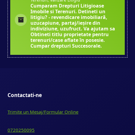
Cumparam Drepturi Litigioase
Imobile si Terenuri. Detineti un
litigiu? - revendicare imobiliară,
uzucapiune, partaj/ieșire din
indiviziune, uzufruct. Va ajutam sa
Obtineti titlu proprietate pentru
terenuri/case aflate în posesie.
Cumpar drepturi Succesorale.
Contactati-ne
Trimite un Mesaj/Formular Online
0720250095