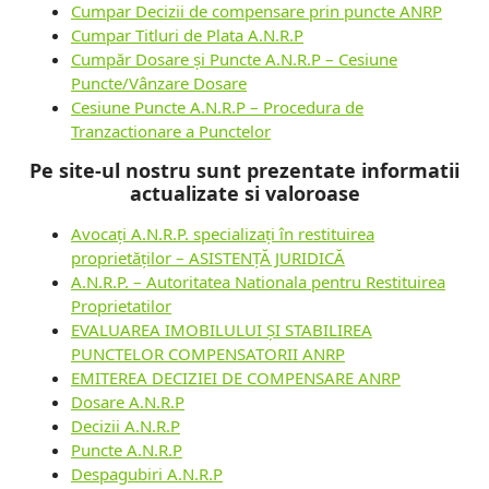
Cumpar Decizii de compensare prin puncte ANRP
Cumpar Titluri de Plata A.N.R.P
Cumpăr Dosare și Puncte A.N.R.P – Cesiune
Puncte/Vânzare Dosare
Cesiune Puncte A.N.R.P – Procedura de
Tranzactionare a Punctelor
Pe site-ul nostru sunt prezentate informatii
actualizate si valoroase
Avocați A.N.R.P. specializați în restituirea
proprietăților – ASISTENȚĂ JURIDICĂ
A.N.R.P. – Autoritatea Nationala pentru Restituirea
Proprietatilor
EVALUAREA IMOBILULUI ȘI STABILIREA
PUNCTELOR COMPENSATORII ANRP
EMITEREA DECIZIEI DE COMPENSARE ANRP
Dosare A.N.R.P
Decizii A.N.R.P
Puncte A.N.R.P
Despagubiri A.N.R.P