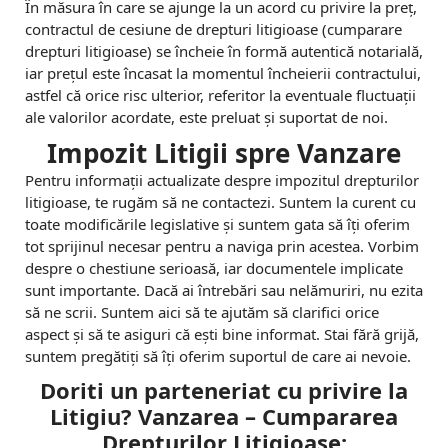
În măsura în care se ajunge la un acord cu privire la preț,
contractul de cesiune de drepturi litigioase (cumparare
drepturi litigioase) se încheie în formă autentică notarială,
iar prețul este încasat la momentul încheierii contractului,
astfel că orice risc ulterior, referitor la eventuale fluctuații
ale valorilor acordate, este preluat și suportat de noi.
Impozit Litigii spre Vanzare
Pentru informații actualizate despre impozitul drepturilor
litigioase, te rugăm să ne contactezi. Suntem la curent cu
toate modificările legislative și suntem gata să îți oferim
tot sprijinul necesar pentru a naviga prin acestea. Vorbim
despre o chestiune serioasă, iar documentele implicate
sunt importante. Dacă ai întrebări sau nelămuriri, nu ezita
să ne scrii. Suntem aici să te ajutăm să clarifici orice
aspect și să te asiguri că ești bine informat. Stai fără grijă,
suntem pregătiți să îți oferim suportul de care ai nevoie.
Doriti un parteneriat cu privire la
Litigiu? Vanzarea – Cumpararea
Drepturilor Litigioase: