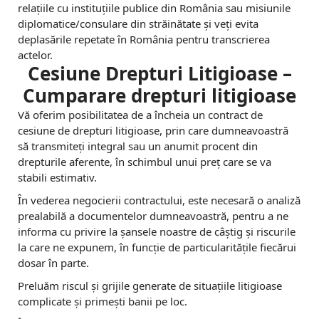
a
relațiile cu instituțiile publice din România sau misiunile
n
diplomatice/consulare din străinătate și veți evita
deplasările repetate în România pentru transcrierea
z
actelor.
Cesiune Drepturi Litigioase –
a
Cumparare drepturi litigioase
r
Vă oferim posibilitatea de a încheia un contract de
e
cesiune de drepturi litigioase, prin care dumneavoastră
să transmiteți integral sau un anumit procent din
-
drepturile aferente, în schimbul unui preț care se va
V
stabili estimativ.
În vederea negocierii contractului, este necesară o analiză
a
prealabilă a documentelor dumneavoastră, pentru a ne
n
informa cu privire la șansele noastre de câștig și riscurile
la care ne expunem, în funcție de particularitățile fiecărui
d
dosar în parte.
Preluăm riscul și grijile generate de situațiile litigioase
complicate și primești banii pe loc.