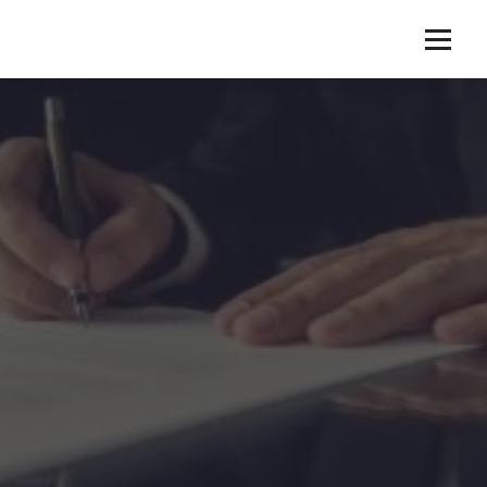
Sari
la
A
ANRP Cumpar Puncte, Cumparam Dosare ANRP - Cumpǎrǎm Despǎgubiri ANRP. Asigură
conținut
Cele Mai Bune Prețuri pentru Vanzarea - Cumpararea, Punctelor, Dosarelor, Litigiilor.
Consultanță gratuită! Cesionare, Cumpar Drepturi Succesorale, Cumpar Drepturi
N
Litigioase, Cumpar Decizii Puncte (Decizii de compensare prin puncte ANRP). Oferim
Gratuit Consultanta. Echipa noastră formată din profesioniști, juriști și avocați
specialisti in Despagubiri Retrocedari Imobile, specializati in contestarea, solutionarea
R
sau urgentarea Dosarelor de Despagubire pentru Restituirea Proprietatilor
(Imobilelor/Terenurilor), Titlurilor de Despagubire (Titlu de Plata ANRP), Deciziilor ANRP
(Decizie de invalidare ANRP sau validare partiala, Calcularea Conform Grilelor
P
Notariale), Litigii (drepturi Litigioase), Drepturi Succesorale, Punctelor ANRP, Executare
Silita ANRP, Dosare aflate in lucru la Autoritatea Nationala pentru Restituirea
C
Proprietatilor (ANRP), Primarii de Sector sau din provincie, Primaria Municipiului
Bucuresti (PMB), Comisiei Naționale pentru Compensarea Imobilelor (CNCI), Comisia
Centrală pentru Stabilirea Despăgubirilor (CCSD), precum și altor autorități competente
u
în domeniul retrocedărilor. Specializat in Legea 10/2001; Legea 165/2013; Legea
18/1991; Legea 290/2023; Legea 164/2014 și alte legi privind fondurile funciare. Va
reprezentam în fața instanțelor din București și provincie (Toata Romania)
m
p
a
r
P