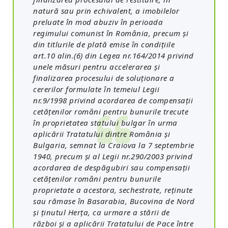
natură sau prin echivalent, a imobilelor
preluate în mod abuziv în perioada
regimului comunist în România, precum şi
din titlurile de plată emise în condiţiile
art.10 alin.(6) din Legea nr.164/2014 privind
unele măsuri pentru accelerarea şi
finalizarea procesului de soluţionare a
cererilor formulate în temeiul Legii
nr.9/1998 privind acordarea de compensaţii
cetăţenilor români pentru bunurile trecute
în proprietatea statului bulgar în urma
aplicării Tratatului dintre România şi
Bulgaria, semnat la Craiova la 7 septembrie
1940, precum şi al Legii nr.290/2003 privind
acordarea de despăgubiri sau compensaţii
cetăţenilor români pentru bunurile
proprietate a acestora, sechestrate, reţinute
sau rămase în Basarabia, Bucovina de Nord
şi ţinutul Herţa, ca urmare a stării de
război şi a aplicării Tratatului de Pace între