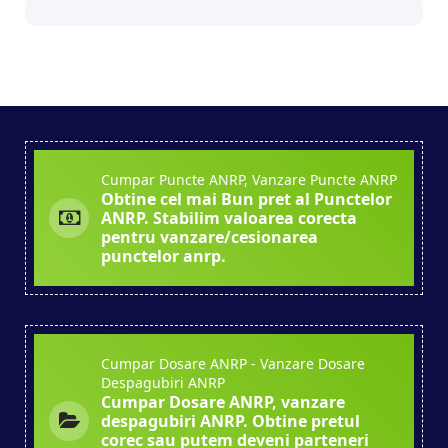
Cumpar Puncte ANRP, Vanzare Puncte ANRP
Obtine cel mai Bun pret al Punctelor
ANRP. Stabilim valoarea corecta
pentru vanzare/cesionarea
punctelor anrp.
Cumpar Dosare ANRP - Vanzare Dosare
Despagubiri ANRP
Cumpar Dosare ANRP, vanzare
despagubiri ANRP. Obtine pretul
corec sau putem deveni parteneri