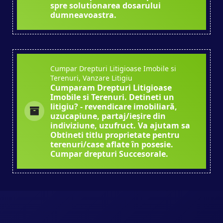
spre solutionarea dosarului
dumneavoastra.
Cumpar Drepturi Litigioase Imobile si
Terenuri, Vanzare Litigiu
Cumparam Drepturi Litigioase
Imobile si Terenuri. Detineti un
litigiu? - revendicare imobiliară,
uzucapiune, partaj/ieșire din
indiviziune, uzufruct. Va ajutam sa
Obtineti titlu proprietate pentru
terenuri/case aflate în posesie.
Cumpar drepturi Succesorale.