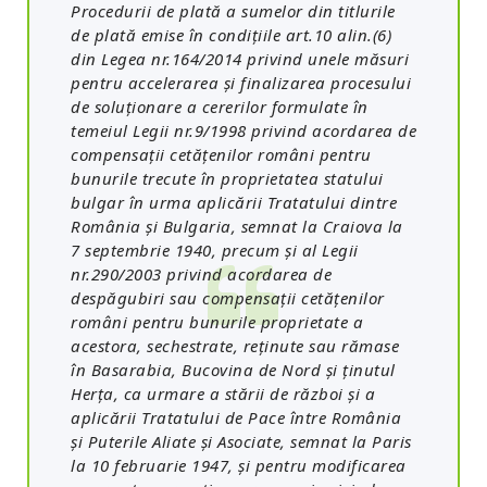
Procedurii de plată a sumelor din titlurile
de plată emise în condiţiile art.10 alin.(6)
din Legea nr.164/2014 privind unele măsuri
pentru accelerarea şi finalizarea procesului
de soluţionare a cererilor formulate în
temeiul Legii nr.9/1998 privind acordarea de
compensaţii cetăţenilor români pentru
bunurile trecute în proprietatea statului
bulgar în urma aplicării Tratatului dintre
România şi Bulgaria, semnat la Craiova la
7 septembrie 1940, precum şi al Legii
nr.290/2003 privind acordarea de
despăgubiri sau compensaţii cetăţenilor
români pentru bunurile proprietate a
acestora, sechestrate, reţinute sau rămase
în Basarabia, Bucovina de Nord şi ţinutul
Herţa, ca urmare a stării de război şi a
aplicării Tratatului de Pace între România
şi Puterile Aliate şi Asociate, semnat la Paris
la 10 februarie 1947, şi pentru modificarea