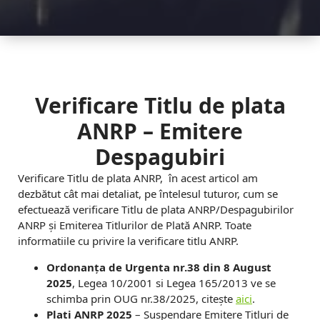
u
n
c
t
e
Verificare Titlu de plata
-
ANRP – Emitere
C
Despagubiri
u
Verificare Titlu de plata ANRP, în acest articol am
dezbătut cât mai detaliat, pe întelesul tuturor, cum se
m
efectuează verificare Titlu de plata ANRP/Despagubirilor
p
ANRP și Emiterea Titlurilor de Plată ANRP. Toate
informatiile cu privire la verificare titlu ANRP.
a
Ordonanța de Urgenta nr.38 din 8 August
r
2025
, Legea 10/2001 si Legea 165/2013 ve se
schimba prin OUG nr.38/2025, citește
aici
.
a
Plati ANRP 2025
– Suspendare Emitere Titluri de