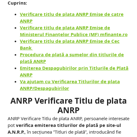
a
Cuprins:
n
Verificare titlu de plata ANRP Emise de catre
z
ANRP
Verificare titlu de plata ANRP Emise de
a
Ministerul Finanţelor Publice (MF) mfinante.ro
Verificare titlu de plata ANRP Emise de Cec
r
Bank
e
Procedura de plată a sumelor din titlurile de
plată ANRP
-
Emiterea Despagubirilor prin Titlurile de Plată
ANRP
V
Va ajutam cu Verificarea Titlurilor de plata
a
ANRP/Despagubirilor
n
ANRP Verificare Titlu de plata
ANRP
d
ANRP Verificare Titlu de plata ANRP, persoanele interesate
pot
verifica emiterea titlurilor de plată pe site-ul
A.N.R.P.
, în secțiunea ”Titluri de plată”, introducând fie