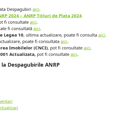
lata Despagubiri
aici
.
ANRP 2024 –
ANRP Titluri de Plata 2024
ot fi consultate
aici
.
oate fi consultată
aici
.
re Legea 10
, ultima actualizare, poate fi consulta
aici
.
actualizare, poate fi consultata
aici
.
rea Imobilelor (CNCI)
, pot fi consultate
aici
.
2001 Actualizata,
pot fi consultate
aici
.
e la Despagubirile ANRP
mentari
tualizari