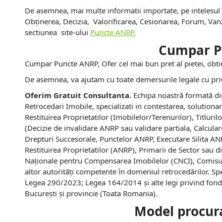
De asemnea, mai multe informatii importate, pe intelesul 
Obținerea, Decizia, Valorificarea, Cesionarea, Forum, Van
sectiunea site-ului
Puncte ANRP.
Cumpar P
Cumpar Puncte ANRP, Ofer cel mai bun pret al pietei, obtin
De asemnea, va ajutam cu toate demersurile legale cu pri
Oferim Gratuit Consultanta.
Echipa noastră formată din 
Retrocedari Imobile, specializati in contestarea, solutio
Restituirea Proprietatilor (Imobilelor/Terenurilor), Titlur
(Decizie de invalidare ANRP sau validare partiala, Calculare
Drepturi Succesorale, Punctelor ANRP, Executare Silita ANR
Restituirea Proprietatilor (ANRP), Primarii de Sector sau 
Naționale pentru Compensarea Imobilelor (CNCI), Comisia 
altor autorități competente în domeniul retrocedărilor. 
Legea 290/2023; Legea 164/2014 și alte legi privind fondu
București și provincie (Toata Romania).
Model procura