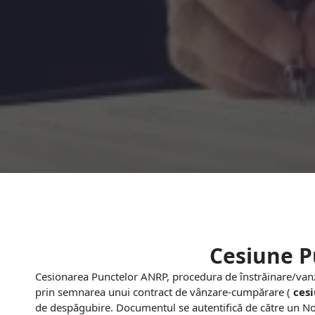
Sari
la
conținut
Cesiune 
Cesionarea Punctelor ANRP, procedura de înstrăinare/van
prin semnarea unui contract de vânzare-cumpărare (
ces
de despăgubire. Documentul se autentifică de către un Nota