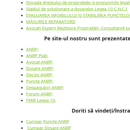
Dovada dreptului de proprietate și prezumțiile legal
Stadiul de solutionare a dosarelor Legea 10 C.N.C.I
EVALUAREA IMOBILULUI ȘI STABILIREA PUNCTEL
MĂSURILE REPARATORII
Avocați Experți Restituire Proprietăți: Consultanță J
Pe site-ul nostru sunt prezentate
ANRP;
ANRP Plati;
Avocat ANRP;
Dosare ANRP;
Decizii ANRP;
Puncte ANRP;
Despagubiri ANRP;
Forum ANRP;
PMB Legea 10
.
Doriti sǎ vindeți/înst
Cumpar Puncte ANRP
Cumpar Dosare ANRP