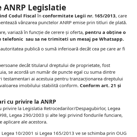
 ANRP Legislatie
vind Codul Fiscal
în
conformitate Legii nr. 165/2013
, care
entează vânzarea punctelor ANRP emise prin titluri de plată.
e, variază în funcție de cerere și oferta,
pentru a obține o
e telefonic sau sa ne trimiteti un mesaj pe Whatsapp.
autoritatea publică o sumă inferioară decât cea pe care ar fi
ersoane decât titularul dreptului de proprietate, fost
stuia, se acordă un număr de puncte egal cu suma dintre
ori testamentari ai acestuia pentru tranzacționarea dreptului
 valoarea imobilului stabilită conform.
Conform art. 21 și
ri cu privire la ANRP
cu privire la Legislatia Retrocedarilor/Despagubirlor, Legea
, Legea 290/2003 și alte legi privind fondurile funciare,
 aplicare ale acestora.
, Legea 10/2001 si Legea 165/2013 ve se schimba prin OUG