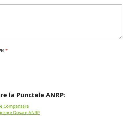
DPR
*
ire la Punctele ANRP:
 de Compensare
ânzare Dosare ANRP