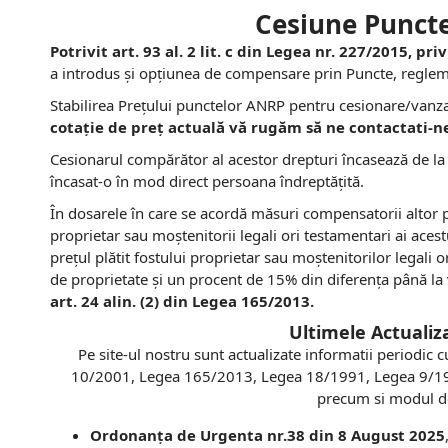
Cesiune Puncte
Potrivit art. 93 al. 2 lit. c din Legea nr. 227/2015, pri
a introdus și opțiunea de compensare prin Puncte, reglem
Stabilirea Prețului punctelor ANRP pentru cesionare/vanzar
cotație de preț actuală vă rugăm să ne contactati-n
Cesionarul compărător al acestor drepturi încasează de la 
încasat-o în mod direct persoana îndreptățită.
În dosarele în care se acordă măsuri compensatorii altor p
proprietar sau moștenitorii legali ori testamentari ai ace
prețul plătit fostului proprietar sau moștenitorilor legali 
de proprietate și un procent de 15% din diferența până la
art. 24 alin. (2) din Legea 165/2013.
Ultimele Actualiza
Pe site-ul nostru sunt actualizate informatii periodic 
10/2001, Legea 165/2013, Legea 18/1991, Legea 9/1998
precum si modul de
Ordonanța de Urgenta nr.38 din 8 August 2025