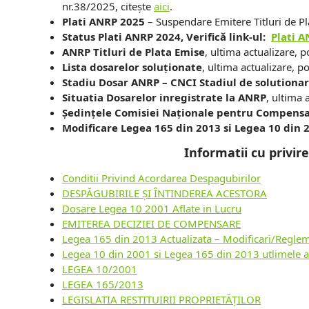
nr.38/2025, citește
aici
.
Plati ANRP 2025
– Suspendare Emitere Titluri de P
Status Plati ANRP 2024, Verificǎ link-ul:
Plati 
ANRP Titluri de Plata Emise
, ultima actualizare, p
Lista dosarelor soluționate
, ultima actualizare, p
Stadiu Dosar ANRP – CNCI Stadiul de solutiona
Situatia Dosarelor inregistrate la ANRP
, ultima 
Ședințele Comisiei Naționale pentru Compensa
Modificare Legea 165 din 2013 si Legea 10 din 
Informatii cu privir
Conditii Privind Acordarea Despagubirilor
DESPĂGUBIRILE ȘI ÎNTINDEREA ACESTORA
Dosare Legea 10 2001 Aflate in Lucru
EMITEREA DECIZIEI DE COMPENSARE
Legea 165 din 2013 Actualizata – Modificari/Regle
Legea 10 din 2001 si Legea 165 din 2013 utlimele ac
LEGEA 10/2001
LEGEA 165/2013
LEGISLATIA RESTITUIRII PROPRIETĂȚILOR