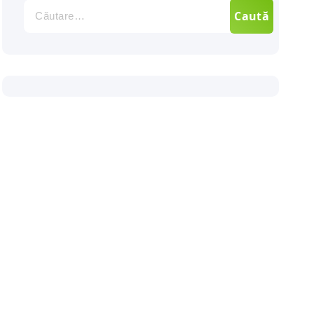
Caută
după: