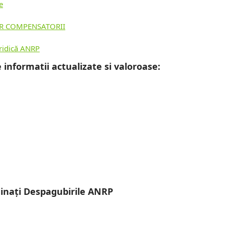
e
OR COMPENSATORII
uridică ANRP
 informatii actualizate si valoroase:
rainați Despagubirile ANRP