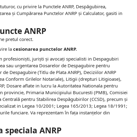
tuturor, cu privire la Punctele ANRP, Despăgubirea,
zarea și Cumpărarea Punctelor ANRP și Calculator, gasiti in
uncte ANRP
e pretul corect.
vire la
cesionarea punctelor ANRP.
profesioniști, juriști și avocați specialisti in Despagubiri
narea sau urgentarea Dosarelor de Despagubire pentru
ilor de Despagubire (Titlu de Plata ANRP), Deciziilor ANRP
a Conform Grilelor Notariale), Litigii (drepturi Litigioase),
P, Dosare aflate in lucru la Autoritatea Nationala pentru
din provincie, Primaria Municipiului Bucuresti (PMB), Comisiei
Centrală pentru Stabilirea Despăgubirilor (CCSD), precum și
Specializat in Legea 10/2001; Legea 165/2013; Legea 18/1991;
rile funciare. Va reprezentam în fața instanțelor din
 speciala
ANRP