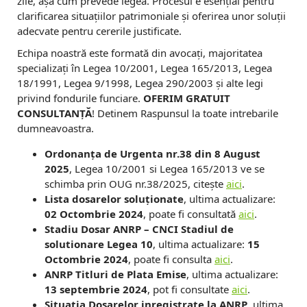
zile, așa cum prevede legea. Procesul e esențial pentru
m
clarificarea situațiilor patrimoniale și oferirea unor soluții
adecvate pentru cererile justificate.
D
Echipa noastră este formată din avocați, majoritatea
o
specializați în Legea 10/2001, Legea 165/2013, Legea
s
18/1991, Legea 9/1998, Legea 290/2003 și alte legi
privind fondurile funciare.
OFERIM GRATUIT
a
CONSULTANȚĂ
! Detinem Raspunsul la toate intrebarile
dumneavoastra.
r
Ordonanța de Urgenta nr.38 din 8 August
e
2025
, Legea 10/2001 si Legea 165/2013 ve se
A
schimba prin OUG nr.38/2025, citește
aici
.
Lista dosarelor soluționate
, ultima actualizare:
N
02 Octombrie 2024
, poate fi consultată
aici
.
Stadiu Dosar ANRP – CNCI Stadiul de
R
solutionare Legea 10
, ultima actualizare:
15
P
Octombrie 2024
, poate fi consulta
aici
.
ANRP Titluri de Plata Emise
, ultima actualizare:
V
13 septembrie 2024
, pot fi consultate
aici
.
Situatia Dosarelor inregistrate la ANRP
, ultima