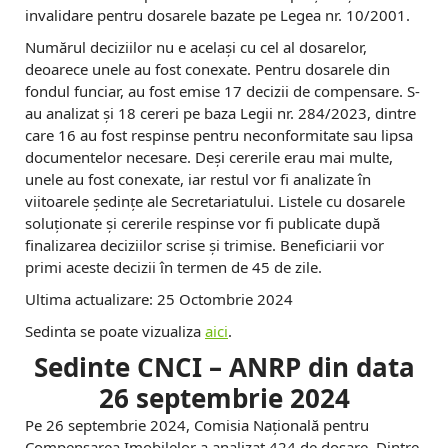
invalidare pentru dosarele bazate pe Legea nr. 10/2001.
Numărul deciziilor nu e același cu cel al dosarelor,
deoarece unele au fost conexate. Pentru dosarele din
fondul funciar, au fost emise 17 decizii de compensare. S-
au analizat și 18 cereri pe baza Legii nr. 284/2023, dintre
care 16 au fost respinse pentru neconformitate sau lipsa
documentelor necesare. Deși cererile erau mai multe,
unele au fost conexate, iar restul vor fi analizate în
viitoarele ședințe ale Secretariatului. Listele cu dosarele
soluționate și cererile respinse vor fi publicate după
finalizarea deciziilor scrise și trimise. Beneficiarii vor
primi aceste decizii în termen de 45 de zile.
Ultima actualizare: 25 Octombrie 2024
Sedinta se poate vizualiza
aici
.
Sedinte CNCI – ANRP din data
26 septembrie 2024
Pe 26 septembrie 2024, Comisia Națională pentru
Compensarea Imobilelor a analizat 424 de dosare. Dintre