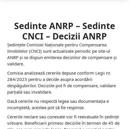
u
n
c
Sedinte ANRP – Sedinte
t
CNCI – Decizii ANRP
e
Ședințele Comisiei Naționale pentru Compensarea
-
Imobilelor (CNCI) sunt actualizate periodic pe site-ul
ANRP și se dispun emiterea deciziilor de compensare și
C
validare.
u
Comisia analizează cererile depuse conform Legii nr.
284/2023 pentru a decide asupra acordării
m
despăgubirilor. Deciziile pot fi de compensare, validare
p
parțială sau invalidare.
a
Dacă cererile nu respectă legea sau documentația e
incompletă, acestea pot să fie respinse.
r
Cererile neclare sau conexate vor fi reevaluate în ședințe
a
viitoare. Beneficiarii primesc deciziile în termen de 45 de