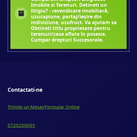
Imobile si Terenuri. Detineti un
litigiu? - revendicare imobiliară,
uzucapiune, partaj/ieșire din
indiviziune, uzufruct. Va ajutam sa
Obtineti titlu proprietate pentru
terenuri/case aflate în posesie.
Cumpar drepturi Succesorale.
Contactati-ne
Trimite un Mesaj/Formular Online
0720250095