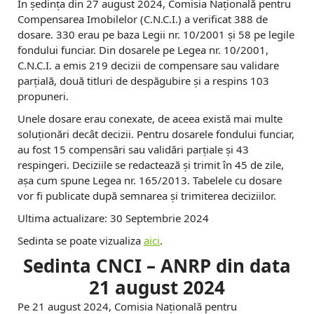
În ședința din 27 august 2024, Comisia Națională pentru
Compensarea Imobilelor (C.N.C.I.) a verificat 388 de
dosare. 330 erau pe baza Legii nr. 10/2001 și 58 pe legile
fondului funciar. Din dosarele pe Legea nr. 10/2001,
C.N.C.I. a emis 219 decizii de compensare sau validare
parțială, două titluri de despăgubire și a respins 103
propuneri.
Unele dosare erau conexate, de aceea există mai multe
soluționări decât decizii. Pentru dosarele fondului funciar,
au fost 15 compensări sau validări parțiale și 43
respingeri. Deciziile se redactează și trimit în 45 de zile,
așa cum spune Legea nr. 165/2013. Tabelele cu dosare
vor fi publicate după semnarea și trimiterea deciziilor.
Ultima actualizare: 30 Septembrie 2024
Sedinta se poate vizualiza
aici
.
Sedinta CNCI – ANRP din data
21 august 2024
Pe 21 august 2024, Comisia Națională pentru