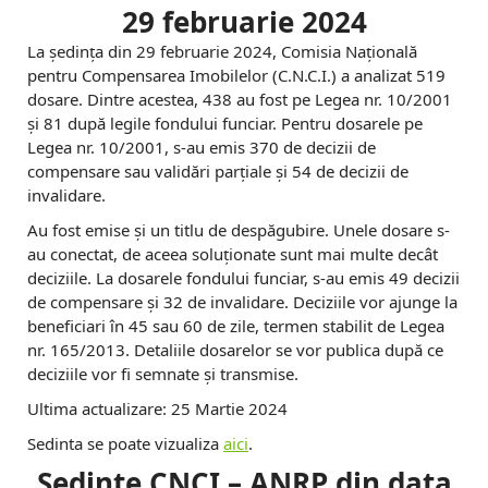
29 februarie 2024
La ședința din 29 februarie 2024, Comisia Națională
pentru Compensarea Imobilelor (C.N.C.I.) a analizat 519
dosare. Dintre acestea, 438 au fost pe Legea nr. 10/2001
și 81 după legile fondului funciar. Pentru dosarele pe
Legea nr. 10/2001, s-au emis 370 de decizii de
compensare sau validări parțiale și 54 de decizii de
invalidare.
Au fost emise și un titlu de despăgubire. Unele dosare s-
au conectat, de aceea soluționate sunt mai multe decât
deciziile. La dosarele fondului funciar, s-au emis 49 decizii
de compensare și 32 de invalidare. Deciziile vor ajunge la
beneficiari în 45 sau 60 de zile, termen stabilit de Legea
nr. 165/2013. Detaliile dosarelor se vor publica după ce
deciziile vor fi semnate și transmise.
Ultima actualizare: 25 Martie 2024
Sedinta se poate vizualiza
aici
.
Sedinte CNCI – ANRP din data