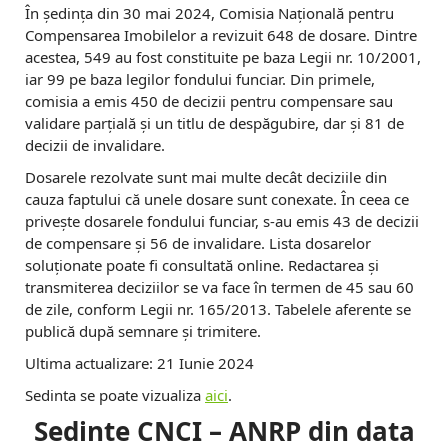
În ședința din 30 mai 2024, Comisia Națională pentru
Compensarea Imobilelor a revizuit 648 de dosare. Dintre
acestea, 549 au fost constituite pe baza Legii nr. 10/2001,
iar 99 pe baza legilor fondului funciar. Din primele,
comisia a emis 450 de decizii pentru compensare sau
validare parțială și un titlu de despăgubire, dar și 81 de
decizii de invalidare.
Dosarele rezolvate sunt mai multe decât deciziile din
cauza faptului că unele dosare sunt conexate. În ceea ce
privește dosarele fondului funciar, s-au emis 43 de decizii
de compensare și 56 de invalidare. Lista dosarelor
soluționate poate fi consultată online. Redactarea și
transmiterea deciziilor se va face în termen de 45 sau 60
de zile, conform Legii nr. 165/2013. Tabelele aferente se
publică după semnare și trimitere.
Ultima actualizare: 21 Iunie 2024
Sedinta se poate vizualiza
aici
.
Sedinte CNCI – ANRP din data