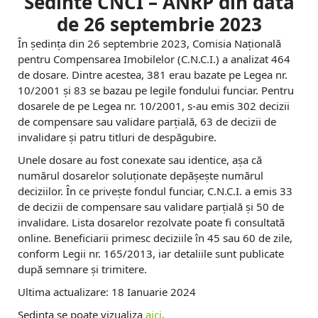
Sedinte CNCI – ANRP din data
de 26 septembrie 2023
În ședința din 26 septembrie 2023, Comisia Națională
pentru Compensarea Imobilelor (C.N.C.I.) a analizat 464
de dosare. Dintre acestea, 381 erau bazate pe Legea nr.
10/2001 și 83 se bazau pe legile fondului funciar. Pentru
dosarele de pe Legea nr. 10/2001, s-au emis 302 decizii
de compensare sau validare parțială, 63 de decizii de
invalidare și patru titluri de despăgubire.
Unele dosare au fost conexate sau identice, așa că
numărul dosarelor soluționate depășește numărul
deciziilor. În ce privește fondul funciar, C.N.C.I. a emis 33
de decizii de compensare sau validare parțială și 50 de
invalidare. Lista dosarelor rezolvate poate fi consultată
online. Beneficiarii primesc deciziile în 45 sau 60 de zile,
conform Legii nr. 165/2013, iar detaliile sunt publicate
după semnare și trimitere.
Ultima actualizare: 18 Ianuarie 2024
Sedinta se poate vizualiza
aici
.