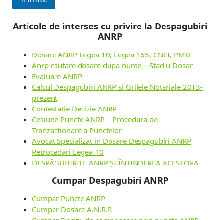
Articole de interses cu privire la Despagubiri
ANRP
Dosare ANRP Legea 10; Legea 165, CNCI, PMB
Anrp cautare dosare dupa nume – Stadiu Dosar
Evaluare ANRP
Calcul Despagubiri ANRP si Grilele Notariale 2013-
prezent
Contestatie Decizie ANRP
Cesiune Puncte ANRP – Procedura de
Tranzactionare a Punctelor
Avocat Specializat in Dosare Despagubiri ANRP
Retrocedari Legea 10
DESPĂGUBIRILE ANRP ȘI ÎNTINDEREA ACESTORA
Cumpar Despagubiri ANRP
Cumpar Puncte ANRP
Cumpar Dosare A.N.R.P.
Cumpar Decizii de compensare prin puncte ANRP