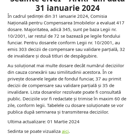
31 ianuarie 2024
În cadrul ședinței din 31 ianuarie 2024, Comisia
Națională pentru Compensarea Imobilelor a evaluat 417
dosare. Majoritatea, adică 345, sunt pe baza Legii nr.
10/2001, iar restul de 72 se bazează pe legile fondului
funciar. Pentru dosarele conform Legii nr. 10/2001, au
emis 303 decizii de compensare sau validare parțială, 32
de invalidare și două titluri de despăgubire.
Au soluționat mai multe dosare decât numărul deciziilor
din cauza conexării sau similitudinii acestora. În ce
privește dosarele legate de fondul funciar, 37 au primit
decizii de compensare sau validare parțială și 35 de
invalidare. Lista dosarelor rezolvate poate fi consultată
public. Deciziile vor fi redactate și trimise în maxim 60 de
zile, conform legii. Tabelele cu dosare soluționate se vor
publica după semnarea și transmiterea deciziilor.
Ultima actualizare: 01 Martie 2024
Sedinta se poate vizualiza
aici
.