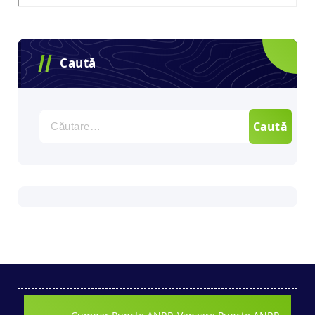
Caută
Caută
după: