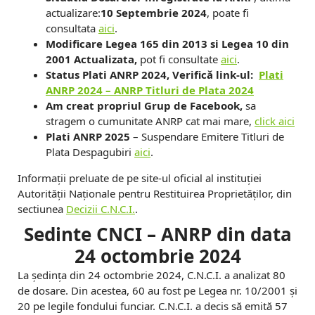
a
actualizare:
10 Septembrie 2024
, poate fi
n
consultata
aici
.
Modificare Legea 165 din 2013 si Legea 10 din
z
2001 Actualizata,
pot fi consultate
aici
.
a
Status Plati ANRP 2024, Verificǎ link-ul:
Plati
ANRP 2024 –
ANRP Titluri de Plata 2024
r
Am creat propriul Grup de Facebook,
sa
stragem o cumunitate ANRP cat mai mare,
click aici
e
Plati ANRP 2025
– Suspendare Emitere Titluri de
-
Plata Despagubiri
aici
.
V
Informații preluate de pe site-ul oficial al instituției
Autorității Naționale pentru Restituirea Proprietăților, din
a
sectiunea
Decizii C.N.C.I.
.
n
Sedinte CNCI – ANRP din data
d
24 octombrie 2024
La ședința din 24 octombrie 2024, C.N.C.I. a analizat 80
de dosare. Din acestea, 60 au fost pe Legea nr. 10/2001 și
20 pe legile fondului funciar. C.N.C.I. a decis să emită 57