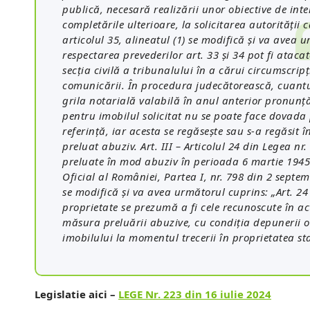
publică, necesară realizării unor obiective de inter
completările ulterioare, la solicitarea autorităţii
articolul 35, alineatul (1) se modifică şi va avea u
respectarea prevederilor art. 33 şi 34 pot fi atac
secţia civilă a tribunalului în a cărui circumscripţ
comunicării. În procedura judecătorească, cuantum
grila notarială valabilă în anul anterior pronunţări
pentru imobilul solicitat nu se poate face dovada 
referinţă, iar acesta se regăseşte sau s-a regăsit 
preluat abuziv. Art. III – Articolul 24 din Legea n
preluate în mod abuziv în perioada 6 martie 1945
Oficial al României, Partea I, nr. 798 din 2 septem
se modifică şi va avea următorul cuprins: „Art. 24
proprietate se prezumă a fi cele recunoscute în ac
măsura preluării abuzive, cu condiţia depunerii or
imobilului la momentul trecerii în proprietatea sta
Legislatie aici –
LEGE Nr. 223 din 16 iulie 2024