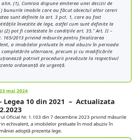
 alin. (1), Comisia dispune emiterea unei decizii de
1) bunurile imobile care au făcut obiectul altor cereri
ea sunt definite la art. 3 pct. 1, care au fost
ităţile învestite de lege, astfel cum sunt definite la
şi (2) pot fi contestate în condiţiile art. 35.” Art. II –
nr. 165/2013 privind măsurile pentru finalizarea
alent, a imobilelor preluate în mod abuziv în perioada
 completările ulterioare, precum şi cu modificările
ţionează potrivit procedurii prevăzute la respectivul
prezenta ordonanţă de urgenţă.
23 mai 2024
 –
Legea 10 din 2021 – Actualizata
12.2023
ul Oficial Nr. 1.103 din 7 decembrie 2023 privind măsurile
prin echivalent, a imobilelor preluate în mod abuziv în
mâniei adoptă prezenta lege.