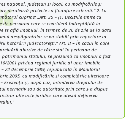
es naţional, judeţean şi local, cu modificările şi
 care derulează proiecte cu finanţare externă.” 2. La
rmătorul cuprins: „Art. 35 – (1) Deciziile emise cu
ate de persoana care se consideră îndreptăţită la
ie se află imobilul, în termen de 30 de zile de la data
ul despăgubirilor se va stabili prin raportare la
i hotărârii judecătoreşti.” Art. II – În cazul în care
preluării abuzive de către stat în perioada de
în patrimoniul statului, se prezumă că imobilul a fost
r. 10/2001 privind regimul juridic al unor imobile
 – 22 decembrie 1989, republicată în Monitorul
brie 2005, cu modificările şi completările ulterioare,
 – Existenţa şi, după caz, întinderea dreptului de
tul normativ sau de autoritate prin care s-a dispus
icăror alte acte juridice care atestă deţinerea
tului.”