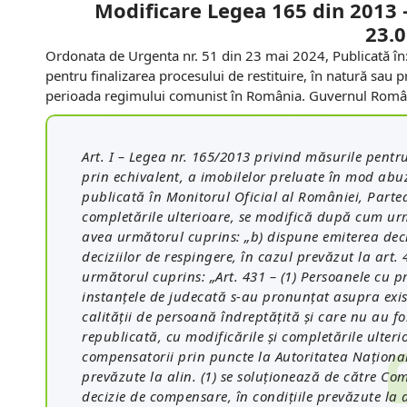
Modificare
Legea 165 din 2013
23.
Ordonata de Urgenta nr. 51 din 23 mai 2024, Publicată în:
pentru finalizarea procesului de restituire, în natură sau 
perioada regimului comunist în România. Guvernul Român
Art. I – Legea nr. 165/2013 privind măsurile pentru
prin echivalent, a imobilelor preluate în mod ab
publicată în Monitorul Oficial al României, Partea
completările ulterioare, se modifică după cum urmea
avea următorul cuprins: „b) dispune emiterea dec
deciziilor de respingere, în cazul prevăzut la art. 4
următorul cuprins: „Art. 431 – (1) Persoanele cu pri
instanţele de judecată s-au pronunţat asupra exist
calităţii de persoană îndreptăţită şi care nu au fo
republicată, cu modificările şi completările ulte
compensatorii prin puncte la Autoritatea Naţională
prevăzute la alin. (1) se soluţionează de către C
decizie de compensare, în condiţiile prevăzute la ar