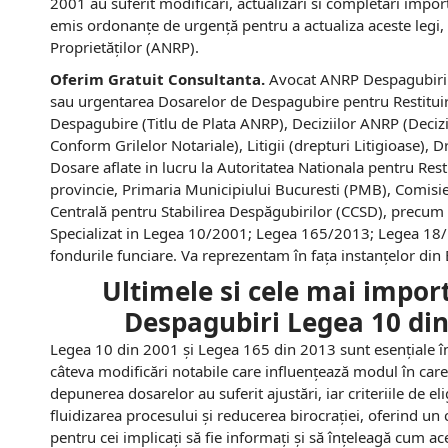
2001 au suferit modificari, actualizari si completari impo
emis ordonanțe de urgență pentru a actualiza aceste legi, 
Proprietăților (ANRP).
Oferim Gratuit Consultanta.
Avocat ANRP Despagubiri R
sau urgentarea Dosarelor de Despagubire pentru Restituirea
Despagubire (Titlu de Plata ANRP), Deciziilor ANRP (Decizi
Conform Grilelor Notariale), Litigii (drepturi Litigioase),
Dosare aflate in lucru la Autoritatea Nationala pentru Rest
provincie, Primaria Municipiului Bucuresti (PMB), Comisi
Centrală pentru Stabilirea Despăgubirilor (CCSD), precum ș
Specializat in Legea 10/2001; Legea 165/2013; Legea 18/
fondurile funciare. Va reprezentam în fața instanțelor din
Ultimele si cele mai import
Despagubiri Legea 10 din
Legea 10 din 2001 și Legea 165 din 2013 sunt esențiale în 
câteva modificări notabile care influențează modul în car
depunerea dosarelor au suferit ajustări, iar criteriile de e
fluidizarea procesului și reducerea birocrației, oferind un 
pentru cei implicați să fie informați și să înțeleagă cum aces