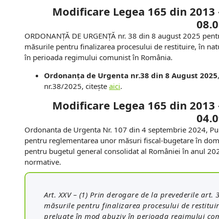
Modificare
Legea 165 din 2013
08.
ORDONANȚĂ DE URGENȚĂ nr. 38 din 8 august 2025
pent
măsurile pentru finalizarea procesului de restituire, în na
în perioada regimului comunist în România.
Ordonanța de Urgenta nr.38 din 8 August 2025
nr.38/2025, citește
aici
.
Modificare
Legea 165 din 2013
04.
Ordonanta de Urgenta Nr. 107 din 4 septembrie 2024, Publ
pentru reglementarea unor măsuri fiscal-bugetare în domen
pentru bugetul general consolidat al României în anul 20
normative.
Art. XXV – (1) Prin derogare de la prevederile art. 
măsurile pentru finalizarea procesului de restituir
preluate în mod abuziv în perioada regimului com