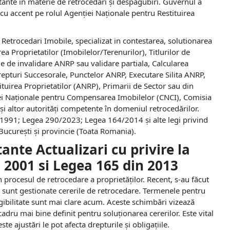
rtante în materie de retrocedări și despăgubiri. Guvernul a
cu accent pe rolul Agenției Naționale pentru Restituirea
etrocedari Imobile, specializat in contestarea, solutionarea
 Proprietatilor (Imobilelor/Terenurilor), Titlurilor de
e de invalidare ANRP sau validare partiala, Calcularea
 Drepturi Succesorale, Punctelor ANRP, Executare Silita ANRP,
ituirea Proprietatilor (ANRP), Primarii de Sector sau din
ei Naționale pentru Compensarea Imobilelor (CNCI), Comisia
i altor autorități competente în domeniul retrocedărilor.
1991; Legea 290/2023; Legea 164/2014 și alte legi privind
 București și provincie (Toata Romania).
ante Actualizari cu privire la
 2001 si Legea 165 din 2013
procesul de retrocedare a proprietăților. Recent, s-au făcut
e sunt gestionate cererile de retrocedare. Termenele pentru
ligibilitate sunt mai clare acum. Aceste schimbări vizează
cadru mai bine definit pentru soluționarea cererilor. Este vital
te ajustări le pot afecta drepturile și obligațiile.