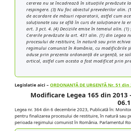
cererea nu se încadrează în situaţiile prevăzute la
respingere. (3) Nu fac obiectul prevederilor alin. (
de acordare de măsuri reparatorii, astfel cum acest
soluţionate sau se află în curs de soluţionare la ent
art. 3 pct. 4. (4) Deciziile emise în temeiul alin. (1) 
Cererile prevăzute la art. 431 alin. (1) din Legea 
procesului de restituire, în natură sau prin echiv
regimului comunist în România, cu modificările şi
aduse prin prezenta ordonanţă de urgenţă, se solu
articol, astfel cum acesta a fost modificat prin 
Legislatie aici –
ORDONANŢĂ DE URGENŢĂ Nr. 51 din 
Modificare
Legea 165 din 2013
06.
Legea nr. 364 din 6 decembrie 2023, Publicată în: Monitor
pentru finalizarea procesului de restituire, în natură sau 
perioada regimului comunist în România. Parlamentul Ro