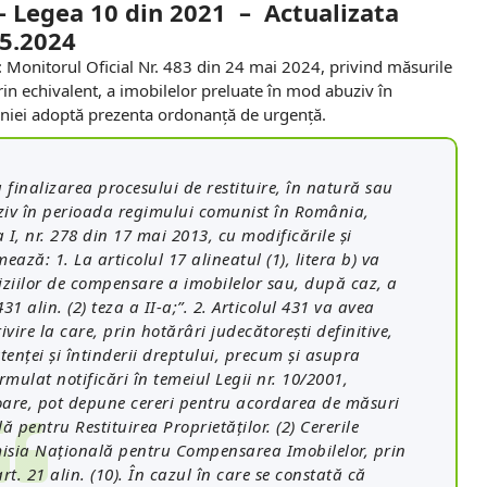
 –
Legea 10 din 2021 – Actualizata
05.2024
 Monitorul Oficial Nr. 483 din 24 mai 2024, privind măsurile
prin echivalent, a imobilelor preluate în mod abuziv în
iei adoptă prezenta ordonanţă de urgenţă.
 finalizarea procesului de restituire, în natură sau
uziv în perioada regimului comunist în România,
 I, nr. 278 din 17 mai 2013, cu modificările şi
ză: 1. La articolul 17 alineatul (1), litera b) va
iziilor de compensare a imobilelor sau, după caz, a
31 alin. (2) teza a II-a;”. 2. Articolul 431 va avea
vire la care, prin hotărâri judecătoreşti definitive,
enţei şi întinderii dreptului, precum şi asupra
rmulat notificări în temeiul Legii nr. 10/2001,
rioare, pot depune cereri pentru acordarea de măsuri
 pentru Restituirea Proprietăţilor. (2) Cererile
omisia Naţională pentru Compensarea Imobilelor, prin
t. 21 alin. (10). În cazul în care se constată că