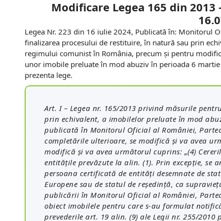
Modificare
Legea 165 din 2013
16.
Legea Nr. 223 din 16 iulie 2024, Publicată în: Monitorul Of
finalizarea procesului de restituire, în natură sau prin ec
regimului comunist în România, precum şi pentru modificar
unor imobile preluate în mod abuziv în perioada 6 mart
prezenta lege.
Art. I – Legea nr. 165/2013 privind măsurile pentru
prin echivalent, a imobilelor preluate în mod ab
publicată în Monitorul Oficial al României, Partea
completările ulterioare, se modifică şi va avea urm
modifică şi va avea următorul cuprins: „(4) Cereril
entităţile prevăzute la alin. (1). Prin excepţie, se
persoana certificată de entităţi desemnate de sta
Europene sau de statul de reşedinţă, ca supravieţu
publicării în Monitorul Oficial al României, Partea
obiect imobilele pentru care s-au formulat notifică
prevederile art. 19 alin. (9) ale Legii nr. 255/2010