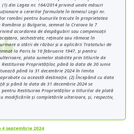
n. (1) din Legea nr. 164/2014 privind unele măsuri
uționare a cererilor formulate în temeiul Legii nr.
lor români pentru bunurile trecute în proprietatea
re România și Bulgaria, semnat la Craiova la 7
 privind acordarea de despăgubiri sau compensații
acestora, sechestrate, reținute sau rămase în
rmare a stării de război și a aplicării Tratatului de
semnat la Paris la 10 februarie 1947, și pentru
terioare, plata sumelor stabilite prin titlurile de
Restituirea Proprietăților, până la data de 30 iunie
ectuează până la 31 decembrie 2024 în limita
 aprobate cu această destinație. (2) Începând cu data
nță și până la data de 31 decembrie 2024 se
entru Restituirea Proprietăților a titlurilor de plată
u modificările și completările ulterioare, și, respectiv,
 4 septembrie 2024