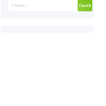
Caută
după: