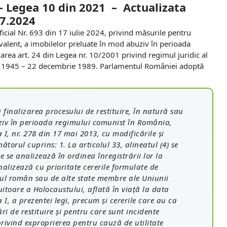
 –
Legea 10 din 2021 – Actualizata
07.2024
icial Nr. 693 din 17 iulie 2024, privind măsurile pentru
hivalent, a imobilelor preluate în mod abuziv în perioada
ea art. 24 din Legea nr. 10/2001 privind regimul juridic al
ie 1945 – 22 decembrie 1989. Parlamentul României adoptă
 finalizarea procesului de restituire, în natură sau
uziv în perioada regimului comunist în România,
 I, nr. 278 din 17 mai 2013, cu modificările şi
ătorul cuprins: 1. La articolul 33, alineatul (4) se
e se analizează în ordinea înregistrării lor la
 analizează cu prioritate cererile formulate de
tul român sau de alte state membre ale Uniunii
itoare a Holocaustului, aflată în viaţă la data
 I, a prezentei legi, precum şi cererile care au ca
ri de restituire şi pentru care sunt incidente
 privind exproprierea pentru cauză de utilitate