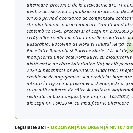
ulterioare, precum și de la prevederile art. 11 ali
pentru accelerarea și finalizarea procesului de sol
9/1998 privind acordarea de compensații cetățeni
statului bulgar în urma aplicării Tratatului dint
septembrie 1940, precum și al Legii nr. 290/2003
cetățenilor români pentru bunurile proprietate a 
Basarabia, Bucovina de Nord și Ținutul Herța, ca u
Pace între România și Puterile Aliate și Asociate, 
modificarea unor acte normative, cu modificările ul
plată emise de către Autoritatea Națională pentru 
2024 și neachitate de Ministerul Finanțelor, se ef
creditelor de angajament și a creditelor bugetare
intrării în vigoare a prezentei ordonanțe de urge
suspendă emiterea de către Autoritatea Națională p
realizată în baza dispozițiilor Legii nr. 165/2013, c
ale Legii nr. 164/2014, cu modificările ulterioare.
Legislatie aici –
ORDONANŢĂ DE URGENŢĂ Nr. 107 din