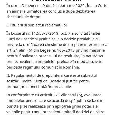
În urma Deciziiei nr. 9 din 21 februarie 2022, Înalta Curte
an ajuns la următoarea concluzie după dezbaterea
chestiunii de drept:
I. Titularii și subiectul reclamațiilor
În Dosarul nr. 11.553/3/2019, pct. 7 a solicitat Înaltei
Curți de Casație și Justiție să ia o decizie prealabilă cu
privire la următoarea chestiune de drept: în interpretarea
art. 21 alin. (6) din Legea nr. 165/2013 privind măsurile
pentru finalizarea procesului de restituire, în natură sau
prin echivalent, a imobilelor preluate în mod abuziv în
perioada regimului comunist în România.
II. Regulamentul de drept intern care este subiectul
sesizării Înaltei Curți de Casație și Justiție pentru
pronunțarea unei hotărâri prealabile
În conformitate cu articolul 21 alineatul (6), evaluarea
imobilelor pentru care se acordă despăgubiri se face în
puncte și se realizează prin aplicarea grilei notariale
valabile pentru anul precedent emiterii deciziei de către