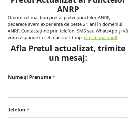
m
ANRP
D
Oferim cel mai bun preț al pietei punctelor ANRP,
deoarece avem experiență de peste 21 ani în domeniul
o
ANRP. Contactați-ne prin telefon, SMS sau WhatsApp și vă
s
vom răspunde în cel mai scurt timp.
citeste mai mult
Afla Pretul actualizat, trimite
a
un mesaj:
r
e
Nume și Prenume
*
A
N
R
Telefon
*
P
V