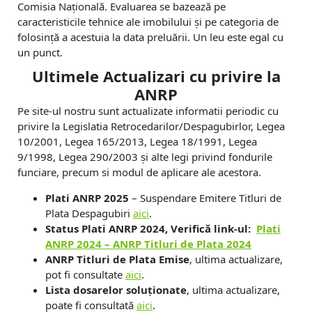
Comisia Națională. Evaluarea se bazează pe
caracteristicile tehnice ale imobilului și pe categoria de
folosință a acestuia la data preluării. Un leu este egal cu
un punct.
Ultimele Actualizari cu privire la
ANRP
Pe site-ul nostru sunt actualizate informatii periodic cu
privire la Legislatia Retrocedarilor/Despagubirlor, Legea
10/2001, Legea 165/2013, Legea 18/1991, Legea
9/1998, Legea 290/2003 și alte legi privind fondurile
funciare, precum si modul de aplicare ale acestora.
Plati ANRP 2025
– Suspendare Emitere Titluri de
Plata Despagubiri
aici
.
Status Plati ANRP 2024, Verificǎ link-ul:
Plati
ANRP 2024 –
ANRP Titluri de Plata 2024
ANRP Titluri de Plata Emise
, ultima actualizare,
pot fi consultate
aici
.
Lista dosarelor soluționate
, ultima actualizare,
poate fi consultată
aici
.