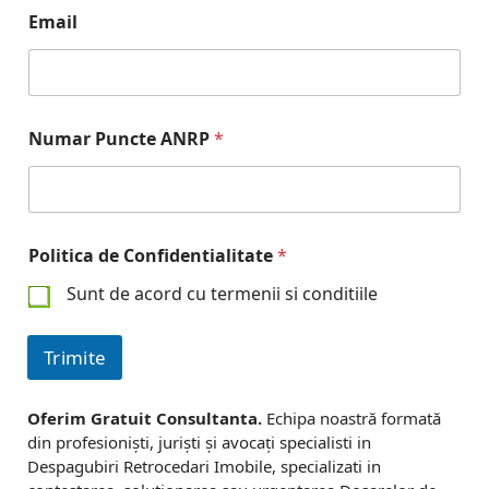
a
Email
n
z
a
Numar Puncte ANRP
*
r
e
-
Politica de Confidentialitate
*
V
Sunt de acord cu termenii si conditiile
a
n
Trimite
d
Oferim Gratuit Consultanta.
Echipa noastră formată
din profesioniști, juriști și avocați specialisti in
Despagubiri Retrocedari Imobile, specializati in