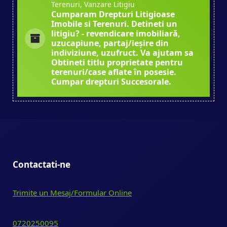
Terenuri, Vanzare Litigiu
Cumparam Drepturi Litigioase
Imobile si Terenuri. Detineti un
litigiu? - revendicare imobiliară,
uzucapiune, partaj/ieșire din
indiviziune, uzufruct. Va ajutam sa
Obtineti titlu proprietate pentru
terenuri/case aflate în posesie.
Cumpar drepturi Succesorale.
Contactati-ne
Trimite un Mesaj/Formular Online
0720250095