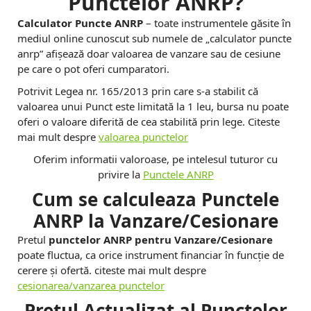
u
Punctelor ANRP?
n
Calculator Puncte ANRP
– toate instrumentele găsite în
mediul online cunoscut sub numele de „calculator puncte
c
anrp” afișează doar valoarea de vanzare sau de cesiune
t
pe care o pot oferi cumparatori.
Potrivit Legea nr. 165/2013 prin care s-a stabilit că
e
valoarea unui Punct este limitată la 1 leu, bursa nu poate
-
oferi o valoare diferită de cea stabilită prin lege. Citeste
mai mult despre
valoarea punctelor
C
Oferim informatii valoroase, pe intelesul tuturor cu
u
privire la
Punctele ANRP
m
Cum se calculeaza Punctele
ANRP la Vanzare/Cesionare
p
Pretul
punctelor ANRP pentru Vanzare/Cesionare
a
poate fluctua, ca orice instrument financiar în funcţie de
r
cerere şi ofertă. citeste mai mult despre
cesionarea/vanzarea punctelor
a
Pretul Actualizat al Punctelor