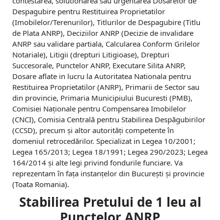
contestarea, solutionarea sau urgentarea Dosarelor de
Despagubire pentru Restituirea Proprietatilor
(Imobilelor/Terenurilor), Titlurilor de Despagubire (Titlu
de Plata ANRP), Deciziilor ANRP (Decizie de invalidare
ANRP sau validare partiala, Calcularea Conform Grilelor
Notariale), Litigii (drepturi Litigioase), Drepturi
Succesorale, Punctelor ANRP, Executare Silita ANRP,
Dosare aflate in lucru la Autoritatea Nationala pentru
Restituirea Proprietatilor (ANRP), Primarii de Sector sau
din provincie, Primaria Municipiului Bucuresti (PMB),
Comisiei Naționale pentru Compensarea Imobilelor
(CNCI), Comisia Centrală pentru Stabilirea Despăgubirilor
(CCSD), precum și altor autorități competente în
domeniul retrocedărilor. Specializat in Legea 10/2001;
Legea 165/2013; Legea 18/1991; Legea 290/2023; Legea
164/2014 și alte legi privind fondurile funciare. Va
reprezentam în fața instanțelor din București și provincie
(Toata Romania).
Stabilirea Pretului de 1 leu al
Punctelor ANRP