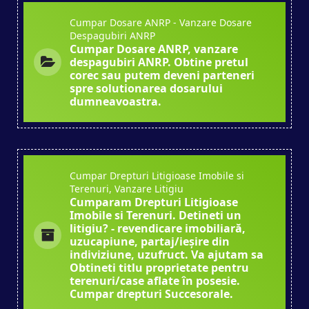
Cumpar Dosare ANRP - Vanzare Dosare
Despagubiri ANRP
Cumpar Dosare ANRP, vanzare
despagubiri ANRP. Obtine pretul
corec sau putem deveni parteneri
spre solutionarea dosarului
dumneavoastra.
Cumpar Drepturi Litigioase Imobile si
Terenuri, Vanzare Litigiu
Cumparam Drepturi Litigioase
Imobile si Terenuri. Detineti un
litigiu? - revendicare imobiliară,
uzucapiune, partaj/ieșire din
indiviziune, uzufruct. Va ajutam sa
Obtineti titlu proprietate pentru
terenuri/case aflate în posesie.
Cumpar drepturi Succesorale.