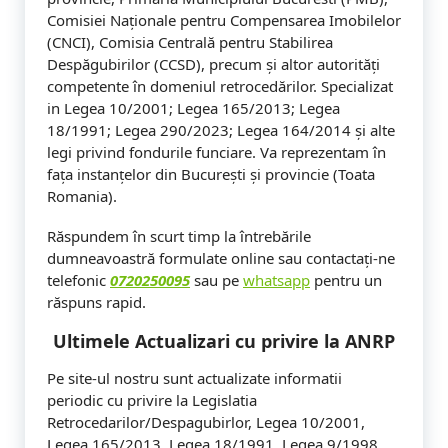
Comisiei Naționale pentru Compensarea Imobilelor
(CNCI), Comisia Centrală pentru Stabilirea
Despăgubirilor (CCSD), precum și altor autorități
competente în domeniul retrocedărilor. Specializat
in Legea 10/2001; Legea 165/2013; Legea
18/1991; Legea 290/2023; Legea 164/2014 și alte
legi privind fondurile funciare. Va reprezentam în
fața instanțelor din București și provincie (Toata
Romania).
Răspundem în scurt timp la întrebările
dumneavoastră formulate online sau contactați-ne
telefonic
0720250095
sau pe
whatsapp
pentru un
răspuns rapid.
Ultimele Actualizari cu privire la ANRP
Pe site-ul nostru sunt actualizate informatii
periodic cu privire la Legislatia
Retrocedarilor/Despagubirlor, Legea 10/2001,
Legea 165/2013, Legea 18/1991, Legea 9/1998,