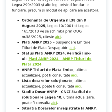
Legea 290/2003 și alte legi privind fondurile
funciare, precum si modul de aplicare ale acestora.
Ordonanța de Urgenta nr.38 din 8
August 2025
, Legea 10/2001 si Legea
165/2013 ve se schimba prin OUG
nr.38/2025, citește
aici
.
Plati ANRP 2025
– Suspendare Emitere
Titluri de Plata Despagubiri
aici
.
Status Plati ANRP 2024, Verificǎ link-
ul:
Plati ANRP 2024 –
ANRP Titluri de
Plata 2024
ANRP Titluri de Plata Emise
, ultima
actualizare, pot fi consultate
aici
.
Lista dosarelor soluționate
, ultima
actualizare, poate fi consultată
aici
.
Stadiu Dosar ANRP – CNCI Stadiul de
solutionare Legea 10
, ultima actualizare,
poate fi consulta
aici
.
Situatia Dosarelor inregistrate la ANRP
,