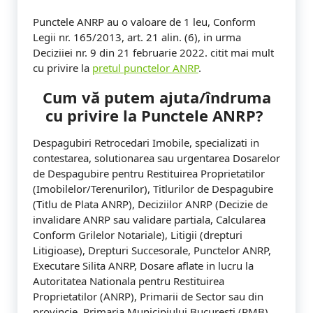
a
n
Punctele ANRP au o valoare de 1 leu, Conform
Legii nr. 165/2013, art. 21 alin. (6), in urma
z
Deciziiei nr. 9 din 21 februarie 2022. citit mai mult
cu privire la
pretul punctelor ANRP
.
a
Cum vă putem ajuta/îndruma
r
cu privire la Punctele ANRP?
e
Despagubiri Retrocedari Imobile, specializati in
-
contestarea, solutionarea sau urgentarea Dosarelor
V
de Despagubire pentru Restituirea Proprietatilor
(Imobilelor/Terenurilor), Titlurilor de Despagubire
a
(Titlu de Plata ANRP), Deciziilor ANRP (Decizie de
invalidare ANRP sau validare partiala, Calcularea
n
Conform Grilelor Notariale), Litigii (drepturi
d
Litigioase), Drepturi Succesorale, Punctelor ANRP,
Executare Silita ANRP, Dosare aflate in lucru la
Autoritatea Nationala pentru Restituirea
Proprietatilor (ANRP), Primarii de Sector sau din
provincie, Primaria Municipiului Bucuresti (PMB),