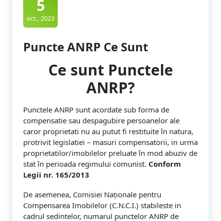
u
5
n
oct., 2023
c
Puncte ANRP Ce Sunt
t
Ce sunt Punctele
e
ANRP?
-
C
Punctele ANRP sunt acordate sub forma de
u
compensatie sau despagubire persoanelor ale
caror proprietati nu au putut fi restituite în natura,
m
protrivit legislatiei – masuri compensatorii, in urma
proprietatilor/imobilelor preluate în mod abuziv de
p
stat în perioada regimului comunist.
Conform
a
Legii nr. 165/2013
r
De asemenea, Comisiei Naționale pentru
Compensarea Imobilelor (C.N.C.I.) stabileste in
a
cadrul sedintelor, numarul punctelor ANRP de