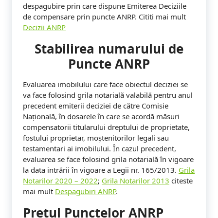
m
despagubire prin care dispune Emiterea Deciziile
de compensare prin puncte ANRP. Cititi mai mult
D
Decizii ANRP
o
Stabilirea numarului de
s
Puncte ANRP
a
Evaluarea imobilului care face obiectul deciziei se
r
va face folosind grila notarială valabilă pentru anul
precedent emiterii deciziei de către Comisie
e
Națională, în dosarele în care se acordă măsuri
compensatorii titularului dreptului de proprietate,
A
fostului proprietar, moștenitorilor legali sau
N
testamentari ai imobilului. În cazul precedent,
evaluarea se face folosind grila notarială în vigoare
R
la data intrării în vigoare a Legii nr. 165/2013.
Grila
P
Notarilor 2020 – 2022
;
Grila Notarilor 2013
citeste
mai mult
Despagubiri ANRP
.
V
Pretul Punctelor ANRP