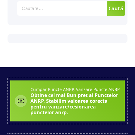
Caută
după:
Cumpar Puncte ANRP, Vanzare Puncte ANRP
Obtine cel mai Bun pret al Punctelor
ANRP. Stabilim valoarea corecta
pentru vanzare/cesionarea
punctelor anrp.