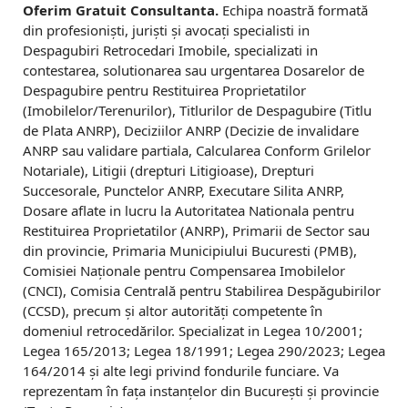
m
Oferim Gratuit Consultanta.
Echipa noastră formată
din profesioniști, juriști și avocați specialisti in
D
Despagubiri Retrocedari Imobile, specializati in
contestarea, solutionarea sau urgentarea Dosarelor de
o
Despagubire pentru Restituirea Proprietatilor
s
(Imobilelor/Terenurilor), Titlurilor de Despagubire (Titlu
de Plata ANRP), Deciziilor ANRP (Decizie de invalidare
a
ANRP sau validare partiala, Calcularea Conform Grilelor
Notariale), Litigii (drepturi Litigioase), Drepturi
r
Succesorale, Punctelor ANRP, Executare Silita ANRP,
e
Dosare aflate in lucru la Autoritatea Nationala pentru
Restituirea Proprietatilor (ANRP), Primarii de Sector sau
A
din provincie, Primaria Municipiului Bucuresti (PMB),
Comisiei Naționale pentru Compensarea Imobilelor
N
(CNCI), Comisia Centrală pentru Stabilirea Despăgubirilor
R
(CCSD), precum și altor autorități competente în
domeniul retrocedărilor. Specializat in Legea 10/2001;
P
Legea 165/2013; Legea 18/1991; Legea 290/2023; Legea
V
164/2014 și alte legi privind fondurile funciare. Va
reprezentam în fața instanțelor din București și provincie