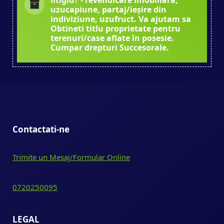
uzucapiune, partaj/ieșire din
indiviziune, uzufruct. Va ajutam sa
Obtineti titlu proprietate pentru
terenuri/case aflate în posesie.
Cumpar drepturi Succesorale.
Contactati-ne
Trimite un Mesaj/Formular Online
0720250095
LEGAL