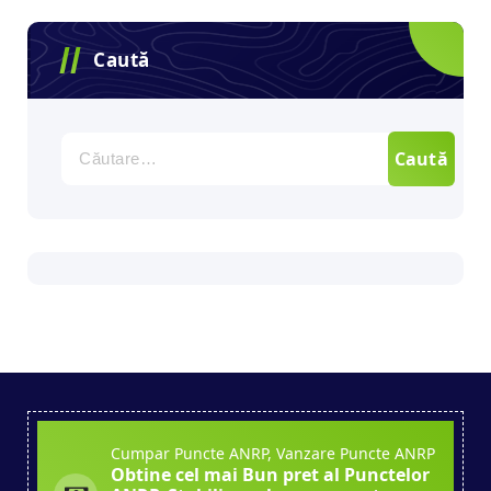
Caută
Caută
după:
Cumpar Puncte ANRP, Vanzare Puncte ANRP
Obtine cel mai Bun pret al Punctelor