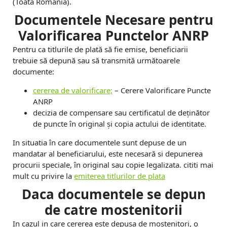
a
(Toata Romania).
n
Documentele Necesare pentru
Valorificarea Punctelor ANRP
z
Pentru ca titlurile de plată să fie emise, beneficiarii
a
trebuie să depună sau să transmită următoarele
r
documente:
e
cererea de valorificare;
– Cerere Valorificare Puncte
ANRP
-
decizia de compensare sau certificatul de deținător
de puncte în original și copia actului de identitate.
V
In situatia în care documentele sunt depuse de un
a
mandatar al beneficiarului, este necesară si depunerea
n
procurii speciale, în original sau copie legalizata. cititi mai
mult cu privire la
emiterea titlurilor de plata
d
Daca documentele se depun
de catre mostenitorii
In cazul in care cererea este depusa de moștenitori, o