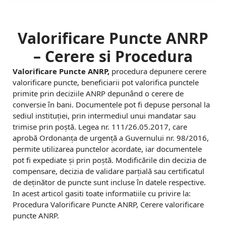
u
n
c
Valorificare Puncte ANRP
t
– Cerere si Procedura
e
Valorificare Puncte ANRP,
procedura depunere cerere
valorificare puncte, beneficiarii pot valorifica punctele
-
primite prin deciziile ANRP depunând o cerere de
C
conversie în bani. Documentele pot fi depuse personal la
sediul instituției, prin intermediul unui mandatar sau
u
trimise prin poștă. Legea nr. 111/26.05.2017, care
aprobă Ordonanța de urgență a Guvernului nr. 98/2016,
m
permite utilizarea punctelor acordate, iar documentele
p
pot fi expediate și prin poștă. Modificările din decizia de
compensare, decizia de validare parțială sau certificatul
a
de deținător de puncte sunt incluse în datele respective.
In acest articol gasiti toate informatiile cu privire la:
r
Procedura Valorificare Puncte ANRP, Cerere valorificare
a
puncte ANRP.