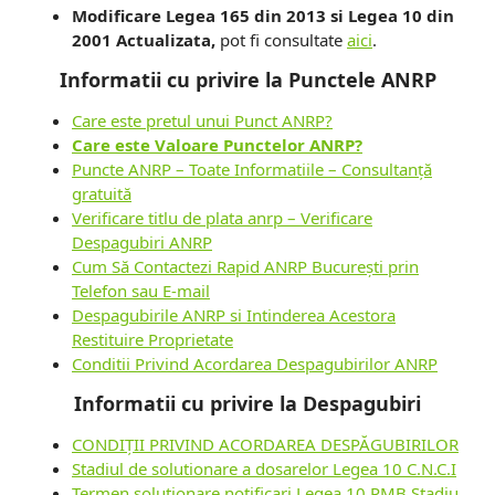
Modificare Legea 165 din 2013 si Legea 10 din
2001 Actualizata,
pot fi consultate
aici
.
Informatii cu privire la Punctele ANRP
Care este pretul unui Punct ANRP?
Care este Valoare Punctelor ANRP?
Puncte ANRP – Toate Informatiile – Consultanță
gratuită
Verificare titlu de plata anrp – Verificare
Despagubiri ANRP
Cum Să Contactezi Rapid ANRP București prin
Telefon sau E-mail
Despagubirile ANRP si Intinderea Acestora
Restituire Proprietate
Conditii Privind Acordarea Despagubirilor ANRP
Informatii cu privire la Despagubiri
CONDIȚII PRIVIND ACORDAREA DESPĂGUBIRILOR
Stadiul de solutionare a dosarelor Legea 10 C.N.C.I
Termen solutionare notificari Legea 10 PMB Stadiu